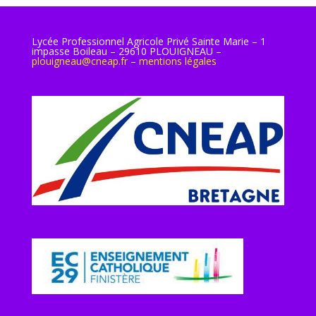
Lycée Professionnel Agricole Privé Sainte Marie – 1
impasse Boileau – 29610 PLOUIGNEAU –
plouigneau@cneap.fr
–
mentions légales